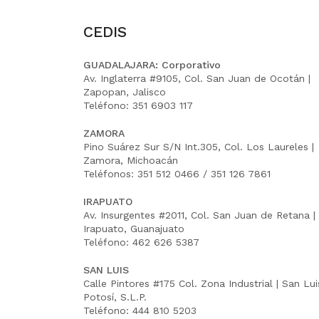
CEDIS
GUADALAJARA: Corporativo
Av. Inglaterra #9105, Col. San Juan de Ocotán |
Zapopan, Jalisco
Teléfono: 351 6903 117
ZAMORA
Pino Suárez Sur S/N Int.305, Col. Los Laureles |
Zamora, Michoacán
Teléfonos: 351 512 0466 / 351 126 7861
IRAPUATO
Av. Insurgentes #2011, Col. San Juan de Retana |
Irapuato, Guanajuato
Teléfono: 462 626 5387
SAN LUIS
Calle Pintores #175 Col. Zona Industrial | San Lui
Potosí, S.L.P.
Teléfono: 444 810 5203